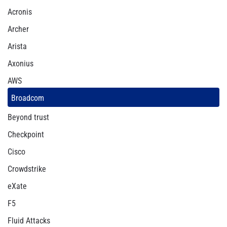
Acronis
Archer
Arista
Axonius
AWS
Broadcom
Beyond trust
Checkpoint
Cisco
Crowdstrike
eXate
F5
Fluid Attacks